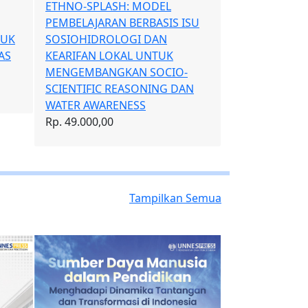
: MODEL
: MODEL
MENDESAIN PRODUK 3D
BERBASIS ISU
BERBASIS ISU
MENGGUNAKAN AUTODESK
GI DAN
GI DAN
INVENTOR
L UNTUK
L UNTUK
Rp. 67.000,00
AN SOCIO-
AN SOCIO-
ASONING DAN
ASONING DAN
ESS
ESS
Tampilkan Semua
KONSERVASI DALAM
PERSPEKTIF LINGKUNGAN,
REFORMA AGRARIA, DAN