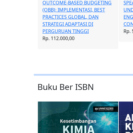
SPEAKING NATURALLY:
SPEAKING NATURALLY:
OME-BASED BUDGETING
UNDERSTANDING FILLERS IN
UNDERSTANDING FILLERS IN
: IMPLEMENTASI, BEST
ENGLISH CLUB
ENGLISH CLUB
TICES GLOBAL, DAN
CONVERSATIONS
CONVERSATIONS
EGI ADAPTASI DI
Rp. 56.000,00
Rp. 56.000,00
URUAN TINGGI
12.000,00
Buku Ber ISBN