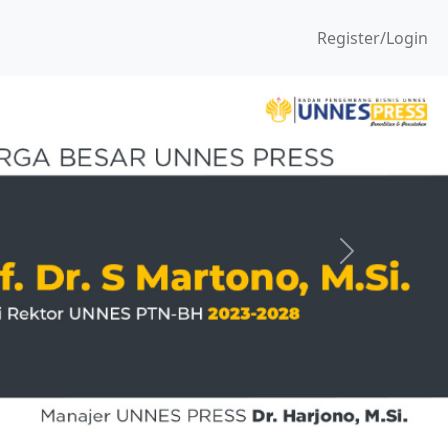
Register/Login
Next