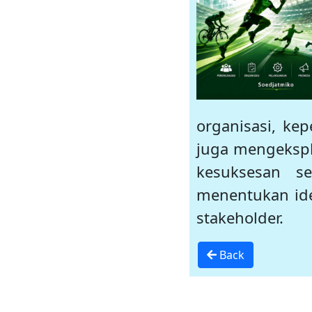
organisasi, kep
juga mengekspl
kesuksesan s
menentukan ide
stakeholder.
Back