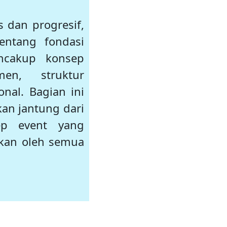
s dan progresif,
entang fondasi
ncakup konsep
men, struktur
onal. Bagian ini
an jantung dari
ep event yang
akan oleh semua