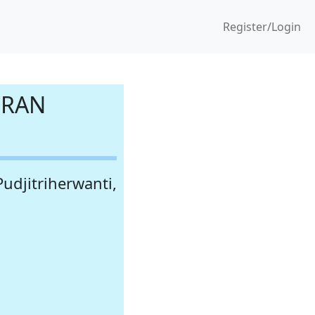
Register/Login
URAN
Pudjitriherwanti,