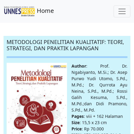
Home
METODOLOGI PENELITIAN KUALITATIF: TEORI,
STRATEGI, DAN PRAKTIK LAPANGAN
Author
: Prof. Dr.
Ngabiyanto, M.Si.; Dr. Asep
Purwo Yudi Utomo, S.Pd.,
M.Pd.; Dr. Qurrota Ayu
Neina, S.Pd., M.Pd.; Rossi
Galih Kesuma, S.Pd.,
M.Pd.;dan Didi Pramono,
S.Pd., M.Pd.
Pages
: viii + 162 Halaman
Size
: 15,5 x 23 cm
Price
: Rp 70.000